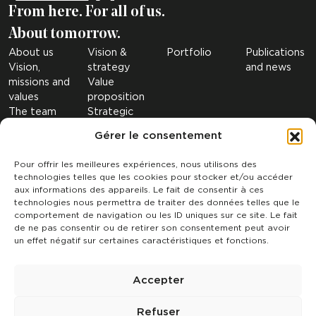
From here. For all of us.
About tomorrow.
About us
Vision &
Portfolio
Publications
Vision,
strategy
and news
missions and
Value
values
proposition
The team
Strategic
The figures
sectors
Gérer le consentement
Governance
Investment
Our
Criteria
Pour offrir les meilleures expériences, nous utilisons des
subsidiaries
technologies telles que les cookies pour stocker et/ou accéder
SRI
aux informations des appareils. Le fait de consentir à ces
technologies nous permettra de traiter des données telles que le
Contact
comportement de navigation ou les ID uniques sur ce site. Le fait
de ne pas consentir ou de retirer son consentement peut avoir
un effet négatif sur certaines caractéristiques et fonctions.
Follow us
Accepter
Refuser