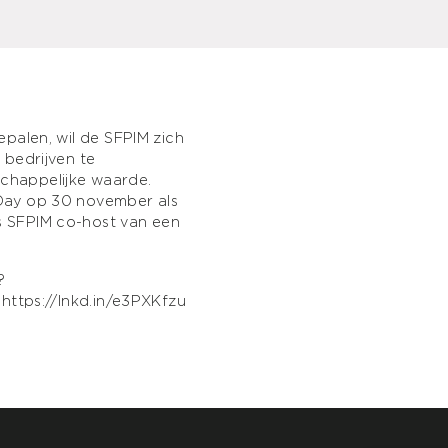
epalen, wil de
SFPIM
zich
 bedrijven te
chappelijke waarde.
Day
op 30 november als
s SFPIM co-host van een
?
:
https://lnkd.in/e3PXKfzu