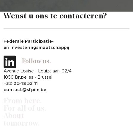
Wenst u ons te contacteren?
Federale Participatie-
en Investeringsmaatschappij
Follow us.
Avenue Louise - Louizalaan, 32/4
1050 Bruxelles - Brussel
+32 2 548 52 11
contact@sfpim.be
From here.
For all of us.
About
tomorrow.