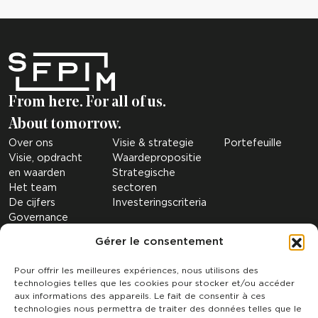
From here. For all of us.
About tomorrow.
Over ons
Visie & strategie
Portefeuille
Visie, opdracht
Waardepropositie
en waarden
Strategische
Het team
sectoren
De cijfers
Investeringscriteria
Governance
Onze filialen
Gérer le consentement
ISR
Pour offrir les meilleures expériences, nous utilisons des
Publicaties & nieuws
Contact
technologies telles que les cookies pour stocker et/ou accéder
Politique de cookies
aux informations des appareils. Le fait de consentir à ces
Déclaration de
technologies nous permettra de traiter des données telles que le