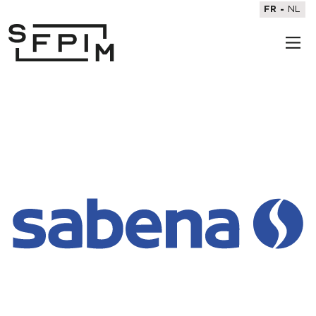
FR
NL