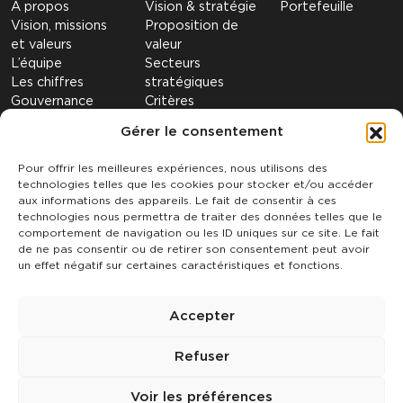
A propos
Vision & stratégie
Portefeuille
Vision, missions
Proposition de
et valeurs
valeur
L’équipe
Secteurs
Les chiffres
stratégiques
Gouvernance
Critères
Nos filiales
d’investissement
Gérer le consentement
RSE-ESG
Pour offrir les meilleures expériences, nous utilisons des
Publication et actualités
Contact
technologies telles que les cookies pour stocker et/ou accéder
Politique de cookies
aux informations des appareils. Le fait de consentir à ces
Déclaration de
technologies nous permettra de traiter des données telles que le
confidentialité
comportement de navigation ou les ID uniques sur ce site. Le fait
de ne pas consentir ou de retirer son consentement peut avoir
un effet négatif sur certaines caractéristiques et fonctions.
Follow us
Accepter
Refuser
Voir les préférences